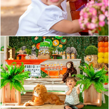
1248
44
1144
0