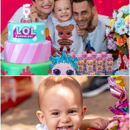
1611
45