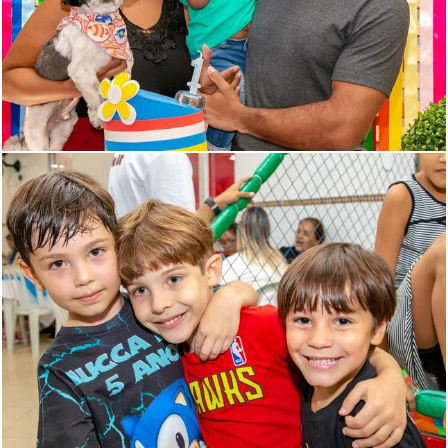
1839
51
1840
21