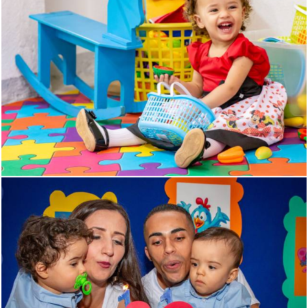
1062
39