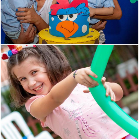
1012
1
1108
0