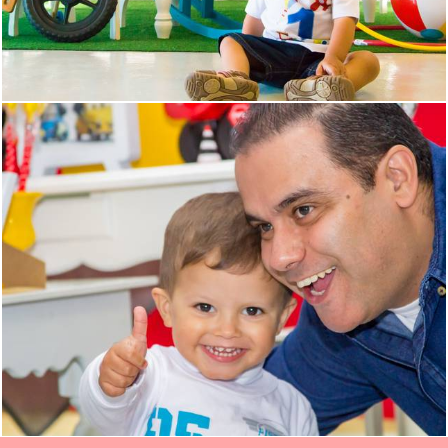
1052
0
1747
3