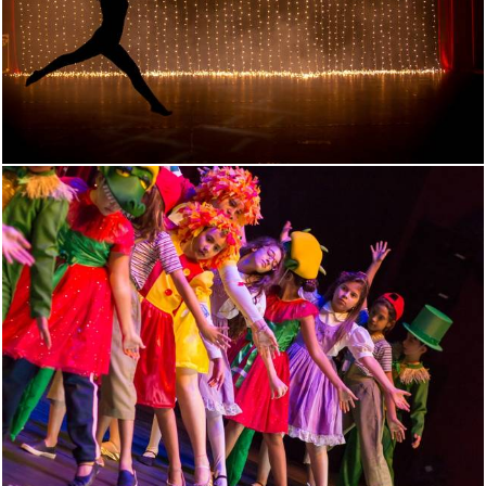
1046
1
1084
0